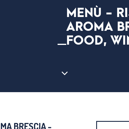
MENÙ - R
AROMA BR
FOOD, WI
MA BRESCIA -